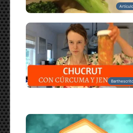
Artícul
Barthescrit