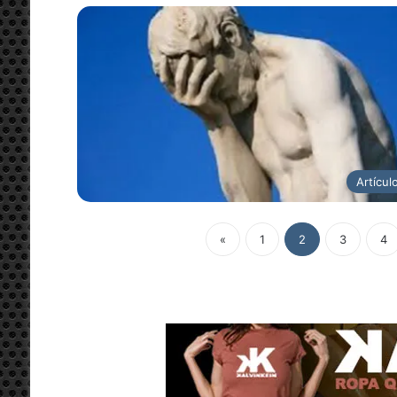
Artícul
«
1
2
3
4