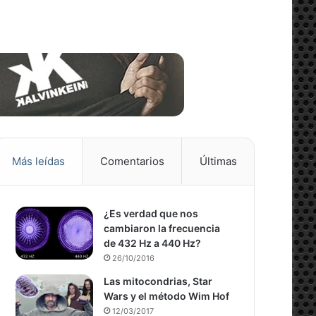
13/11/20
04/11/20
13/11/20
05/11/20
25/10/20
 ESTAR PROHIBIDOS
LA 
Mon
Bea
Has
Boo
Hace una
Más leídas
Comentarios
Últimas
¿Es verdad que nos
cambiaron la frecuencia
de 432 Hz a 440 Hz?
26/10/2016
Las mitocondrias, Star
Wars y el método Wim Hof
12/03/2017