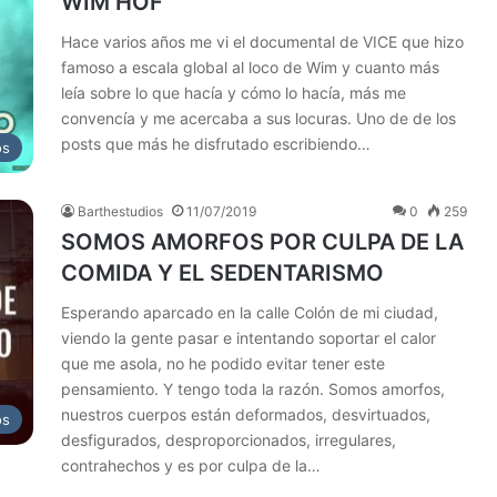
WIM HOF
Hace varios años me vi el documental de VICE que hizo
famoso a escala global al loco de Wim y cuanto más
leía sobre lo que hacía y cómo lo hacía, más me
convencía y me acercaba a sus locuras. Uno de de los
posts que más he disfrutado escribiendo…
os
Barthestudios
11/07/2019
0
259
SOMOS AMORFOS POR CULPA DE LA
COMIDA Y EL SEDENTARISMO
Esperando aparcado en la calle Colón de mi ciudad,
viendo la gente pasar e intentando soportar el calor
que me asola, no he podido evitar tener este
pensamiento. Y tengo toda la razón. Somos amorfos,
nuestros cuerpos están deformados, desvirtuados,
os
desfigurados, desproporcionados, irregulares,
contrahechos y es por culpa de la…