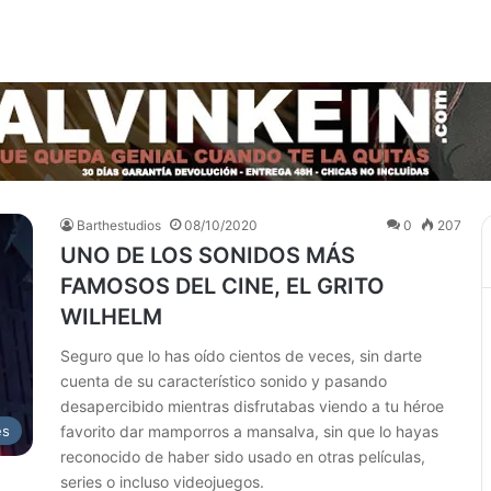
ENDAS DE JUGUETES DEBERÍAN
negro el fondo de youtube
tubo
ie manga del momento
gal
prohibidos. Así de claro lo digo y con conocimiento de causa…
Barthestudios
08/10/2020
0
207
UNO DE LOS SONIDOS MÁS
FAMOSOS DEL CINE, EL GRITO
WILHELM
Seguro que lo has oído cientos de veces, sin darte
cuenta de su característico sonido y pasando
desapercibido mientras disfrutabas viendo a tu héroe
es
favorito dar mamporros a mansalva, sin que lo hayas
reconocido de haber sido usado en otras películas,
series o incluso videojuegos.