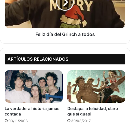
a
todos
Feliz día del Grinch a todos
ARTÍCULOS RELACIONADOS
La verdadera historia jamás
Destapa la felicidad, claro
contada
que sí guapi
03/11/2008
30/03/2017