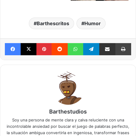
Barthescritos
Humor
Facebook
X
Pinterest
Reddit
WhatsApp
Telegram
Compartir vía mail
Im
Barthestudios
Soy una persona de mente clara y calva reluciente con una
incontrolable ansiedad por buscar el juego de palabras perfecto,
la situación ambigua convertirla en ingeniosa, transformar frases