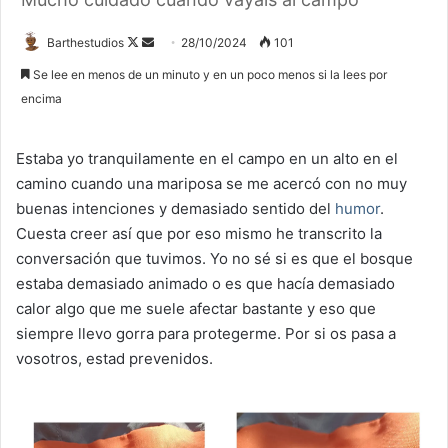
Follow
Send
Barthestudios
28/10/2024
101
on
an
Se lee en menos de un minuto y en un poco menos si la lees por
X
email
encima
Estaba yo tranquilamente en el campo en un alto en el
camino cuando una mariposa se me acercó con no muy
buenas intenciones y demasiado sentido del
humor
.
Cuesta creer así que por eso mismo he transcrito la
conversación que tuvimos. Yo no sé si es que el bosque
estaba demasiado animado o es que hacía demasiado
calor algo que me suele afectar bastante y eso que
siempre llevo gorra para protegerme. Por si os pasa a
vosotros, estad prevenidos.