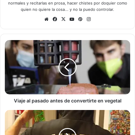
normales y recitarlas en prosa, hacer chistes por doquier como
quien no quiere la cosa... y no la puedo controlar.
Sitio
Facebook
X
YouTube
Pinterest
Instagram
web
Viaje
al
pasado
antes
de
convertirte
en
vegetal
Viaje al pasado antes de convertirte en vegetal
Feliz
día
del
Grinch