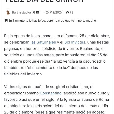
Follow
Send
Barthestudios
24/12/2024
78
on
an
En 1 minuto te lo has leído, pero no creo que te importe mucho
X
email
En la época de los romanos, en el famoso 25 de diciembre,
se celebraban
las Saturnales
y el
Sol Invictus
, unas fiestas
paganas en honor al solsticio de invierno. Realmente, el
solsticio es unos días antes, pero impusieron el día 25 de
diciembre porque ese día “la luz vencía a la oscuridad” o
también era “el nacimiento de la luz” después de las
tinieblas del invierno.
Varios siglos después de surgir el cristianismo, el
emperador romano
Constantino
legalizó ese nuevo culto y
favoreció así que en el siglo IV la Iglesia cristiana de Roma
estableciera la celebración del nacimiento de Jesús el día
25 de diciembre (pese a que realmente nació en agosto,