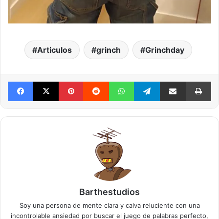
Articulos
grinch
Grinchday
Facebook
X
Pinterest
Reddit
WhatsApp
Telegram
Compartir vía mail
Im
Barthestudios
Soy una persona de mente clara y calva reluciente con una
incontrolable ansiedad por buscar el juego de palabras perfecto,