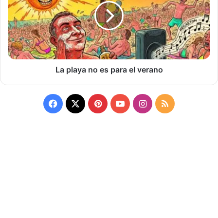
es
para
el
verano
La playa no es para el verano
Facebook
X
Pinterest
YouTube
Instagram
RSS