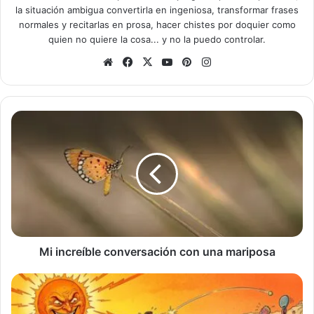
la situación ambigua convertirla en ingeniosa, transformar frases
normales y recitarlas en prosa, hacer chistes por doquier como
quien no quiere la cosa... y no la puedo controlar.
Sitio
Facebook
X
YouTube
Pinterest
Instagram
web
Mi
increíble
conversación
con
una
mariposa
Mi increíble conversación con una mariposa
La
playa
no