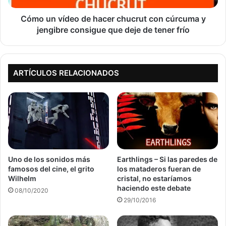
y
jengibre
Cómo un vídeo de hacer chucrut con cúrcuma y
consigue
jengibre consigue que deje de tener frío
que
deje
de
tener
ARTÍCULOS RELACIONADOS
frío
Uno de los sonidos más
Earthlings – Si las paredes de
famosos del cine, el grito
los mataderos fueran de
Wilhelm
cristal, no estaríamos
haciendo este debate
08/10/2020
29/10/2016