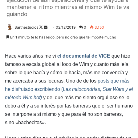
mantener el ritmo mientras el mismo Wim te va
guiando
Follow
Send
Barthestudios
02/12/2019
0
3.150
on
an
En 1 minuto te lo has leído, pero no creo que te importe mucho
X
email
Hace varios años me vi
el documental de VICE
que hizo
famoso a escala global al loco de Wim y cuanto más leía
sobre lo que hacía y cómo lo hacía, más me convencía y
me acercaba a sus locuras. Uno de de los
posts que más
he disfrutado escribiendo (
Las mitocondrías, Star Wars y el
método Wim hof)
y del que más me siento orgulloso se lo
debo a él y a su interés por las barreras que el ser humano
se interpone a sí mismo y que para él no son barreras,
sino «bachecitos».