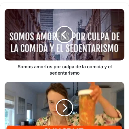
Somos
amorfos
por
culpa
de
la
comida
y
el
sedentarismo
Somos amorfos por culpa de la comida y el
sedentarismo
Cómo
un
vídeo
de
hacer
chucrut
con
cúrcuma