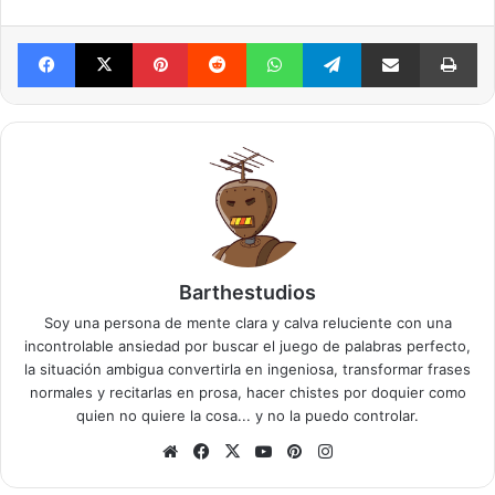
Facebook
X
Pinterest
Reddit
WhatsApp
Telegram
Compartir vía mail
Im
Barthestudios
Soy una persona de mente clara y calva reluciente con una
incontrolable ansiedad por buscar el juego de palabras perfecto,
la situación ambigua convertirla en ingeniosa, transformar frases
normales y recitarlas en prosa, hacer chistes por doquier como
quien no quiere la cosa... y no la puedo controlar.
Sitio
Facebook
X
YouTube
Pinterest
Instagram
web