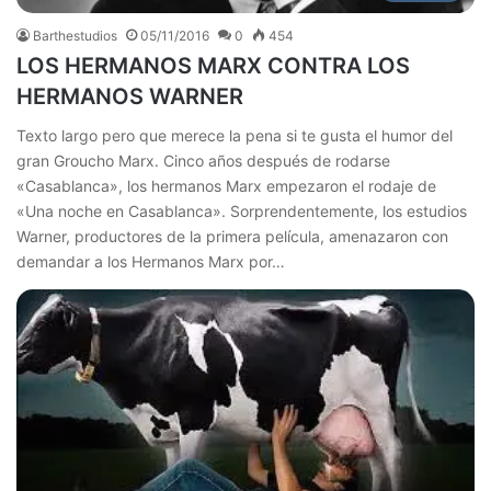
Barthestudios
05/11/2016
0
454
LOS HERMANOS MARX CONTRA LOS
HERMANOS WARNER
Texto largo pero que merece la pena si te gusta el humor del
gran Groucho Marx. Cinco años después de rodarse
«Casablanca», los hermanos Marx empezaron el rodaje de
«Una noche en Casablanca». Sorprendentemente, los estudios
Warner, productores de la primera película, amenazaron con
demandar a los Hermanos Marx por…