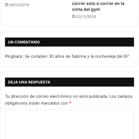
correr solo o correr en la
29/10/2016
cinta del gym
03/11/2016
UN COMENTARIO
Pingback:
Se cumplen 30 años de Sabrina y la nochevieja del 87
DEJA UNA RESPUESTA
Tu dirección de correo electrónico no será publicada.
Los campos
obligatorios están marcados con
*
C
o
m