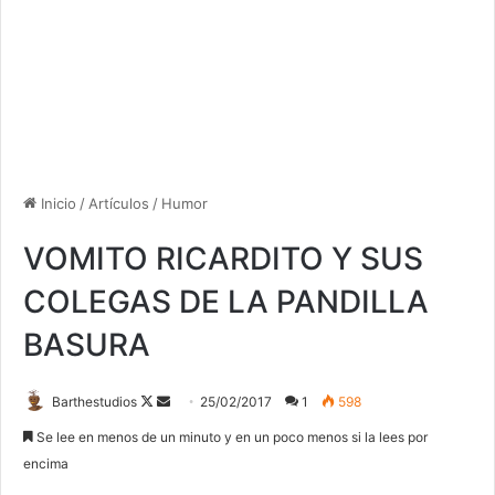
Inicio
/
Artículos
/
Humor
VOMITO RICARDITO Y SUS
COLEGAS DE LA PANDILLA
BASURA
Follow
Send
Barthestudios
25/02/2017
1
598
on
an
Se lee en menos de un minuto y en un poco menos si la lees por
X
email
encima