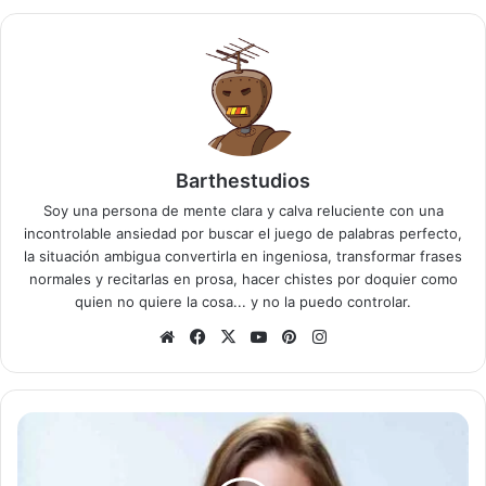
Barthestudios
Soy una persona de mente clara y calva reluciente con una
incontrolable ansiedad por buscar el juego de palabras perfecto,
la situación ambigua convertirla en ingeniosa, transformar frases
normales y recitarlas en prosa, hacer chistes por doquier como
quien no quiere la cosa... y no la puedo controlar.
Sitio
Facebook
X
YouTube
Pinterest
Instagram
web
Lászlo
Polgár
y