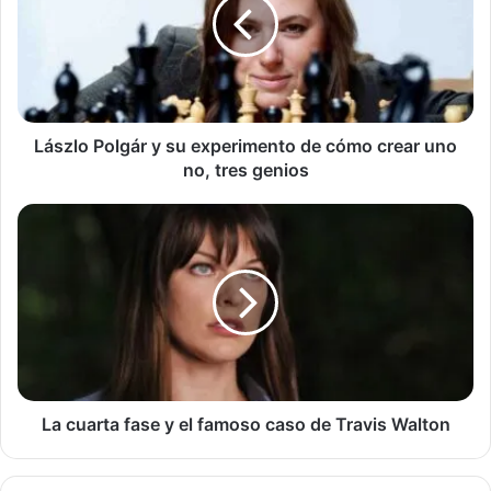
su
experimento
de
cómo
crear
uno
no,
Lászlo Polgár y su experimento de cómo crear uno
tres
no, tres genios
genios
La
cuarta
fase
y
el
famoso
caso
de
Travis
Walton
La cuarta fase y el famoso caso de Travis Walton