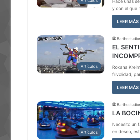
Artículos
Hace unas se
y con el que 
LEER MÁS
Barthestudio
EL SENT
INCOMPR
Artículos
Roxana Kreime
frivolidad, p
LEER MÁS
Barthestudio
LA BOCI
Necesito un f
en deseo, es
Artículos