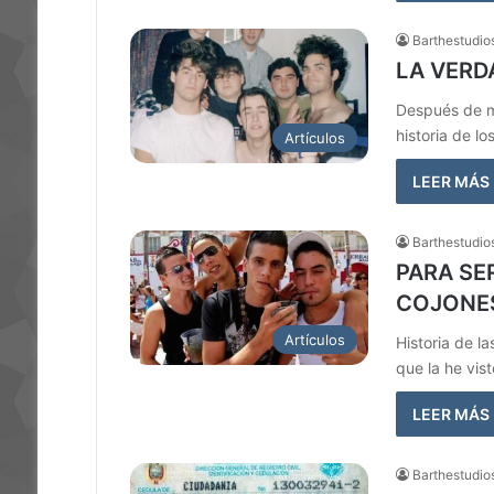
Barthestudio
LA VERD
Después de m
historia de lo
Artículos
LEER MÁS
Barthestudio
PARA SE
COJONES
Artículos
Historia de l
que la he vis
LEER MÁS
Barthestudio