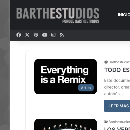
INICI
Facebook
X
Pinterest
YouTube
Instagram
RSS
Barthestudio
TODO ES
Este documen
director, cre
Artes
autobús,…
LEER MÁS
Barthestudio
LOS VER