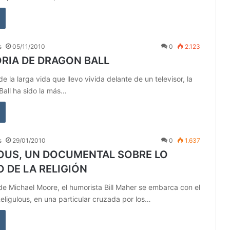
s
05/11/2010
0
2.123
ORIA DE DRAGON BALL
 de la larga vida que llevo vivida delante de un televisor, la
Ball ha sido la más…
s
29/01/2010
0
1.637
OUS, UN DOCUMENTAL SOBRE LO
 DE LA RELIGIÓN
 de Michael Moore, el humorista Bill Maher se embarca con el
ligulous, en una particular cruzada por los…