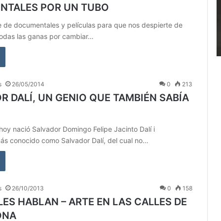
NTALES POR UN TUBO
 de documentales y películas para que nos despierte de
todas las ganas por cambiar…
s
26/05/2014
0
213
R DALÍ, UN GENIO QUE TAMBIÉN SABÍA
hoy nació Salvador Domingo Felipe Jacinto Dalí i
s conocido como Salvador Dalí, del cual no…
s
26/10/2013
0
158
LES HABLAN – ARTE EN LAS CALLES DE
ONA