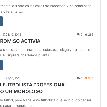
ental del arte en las calles de Barcelona y de como sería
era diferente y…
s
28/10/2012
0
285
ROMISO ACTIVIA
na sociedad de consumo, anestesiada, ciega y sorda de lo
a. Ni siquiera nos damos cuenta…
s
28/10/2011
0
638
N FUTBOLISTA PROFESIONAL
DO UN MONÓLOGO
e futbol, pero Nené, este futbolista que se lo pudo pensar
se pasó al humor, me…