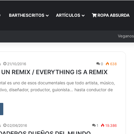
O
BARTHESCRITOS
ARTÍCULOS
ROPA ABSURDA
Veganos
s
21/10/2016
0
638
 UN REMIX / EVERYTHING IS A REMIX
tal es uno de esos documentales que todo artista, músico,
ativo, diseñador, productor, guionista… hasta conductor de
s
02/06/2016
1
19.386
DADEROS DUEÑOS DEL MUNDO