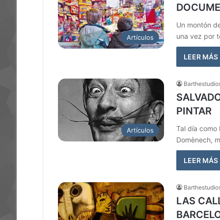
DOCUME
Un montón de
una vez por 
Artículos
LEER MÁS
Barthestudio
SALVADO
PINTAR
Tal día como 
Artículos
Domènech, má
LEER MÁS
Barthestudio
LAS CAL
BARCEL