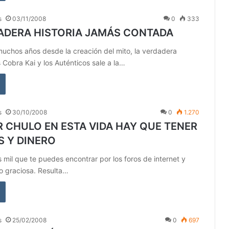
s
03/11/2008
0
333
ADERA HISTORIA JAMÁS CONTADA
uchos años desde la creación del mito, la verdadera
s Cobra Kai y los Auténticos sale a la…
s
30/10/2008
0
1.270
R CHULO EN ESTA VIDA HAY QUE TENER
 Y DINERO
as mil que te puedes encontrar por los foros de internet y
to graciosa. Resulta…
s
25/02/2008
0
697