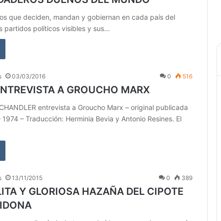
los que deciden, mandan y gobiernan en cada país del
 partidos políticos visibles y sus…
s
03/03/2016
0
516
ENTREVISTA A GROUCHO MARX
ANDLER entrevista a Groucho Marx – original publicada
 1974 – Traducción: Herminia Bevia y Antonio Resines. El
s
13/11/2015
0
389
LITA Y GLORIOSA HAZAÑA DEL CIPOTE
HIDONA