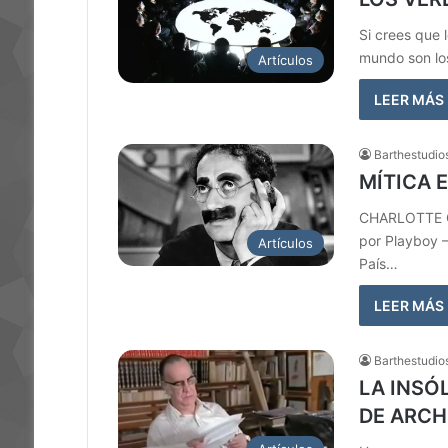
Si crees que 
mundo son los
Artículos
LEER MÁS
Barthestudio
MÍTICA 
CHARLOTTE CH
por Playboy –
Artículos
País…
LEER MÁS
Barthestudio
LA INSÓ
DE ARC