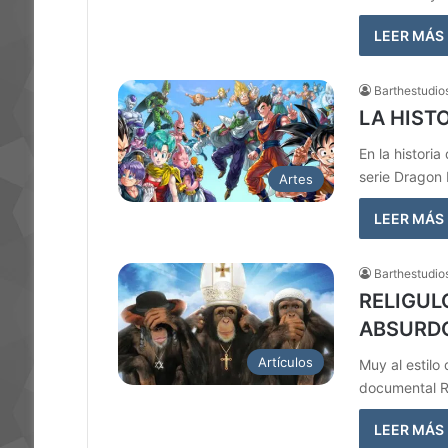
LEER MÁS
Barthestudio
LA HIST
En la historia
serie Dragon 
Artes
LEER MÁS
Barthestudio
RELIGUL
ABSURDO
Artículos
Muy al estilo
documental Re
LEER MÁS