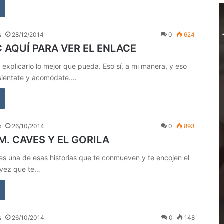
s
28/12/2014
0
624
C AQUÍ PARA VER EL ENLACE
r explicarlo lo mejor que pueda. Eso sí, a mi manera, y eso
 siéntate y acomódate.…
s
26/10/2014
0
893
M. CAVES Y EL GORILA
, es una de esas historias que te conmueven y te encojen el
 vez que te…
s
26/10/2014
0
148