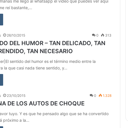
manas me llegó al whatsapp el vídeo que puedes ver aquí
me reí bastante,…
s
26/10/2015
0
313
IDO DEL HUMOR – TAN DELICADO, TAN
ENDIDO, TAN NECESARIO
r|El sentido del humor es el término medio entre la
ara la que casi nada tiene sentido, y…
s
23/10/2015
0
1.328
NA DE LOS AUTOS DE CHOQUE
avor tuyo. Y es que he pensado algo que se ha convertido
tá próximo a la…