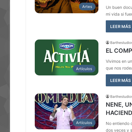
Artes
Un buen docum
mi vida si fu
LEER MÁS
Barthestudio
EL COMP
Vivimos en u
que nos rode
Artículos
LEER MÁS
Barthestudio
NENE, U
HACIEN
Artículos
No entiendo d
dos veces y 