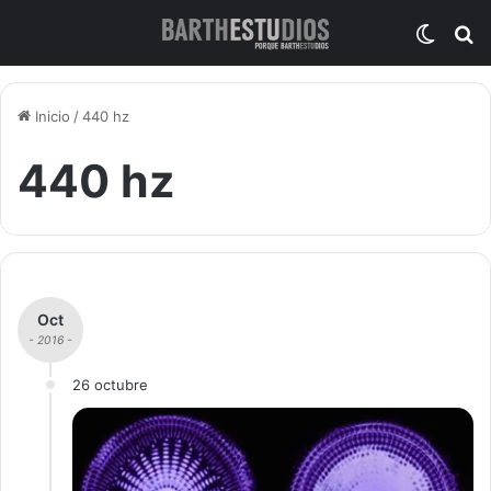
Switch
B
Inicio
/
440 hz
440 hz
Oct
- 2016 -
26 octubre