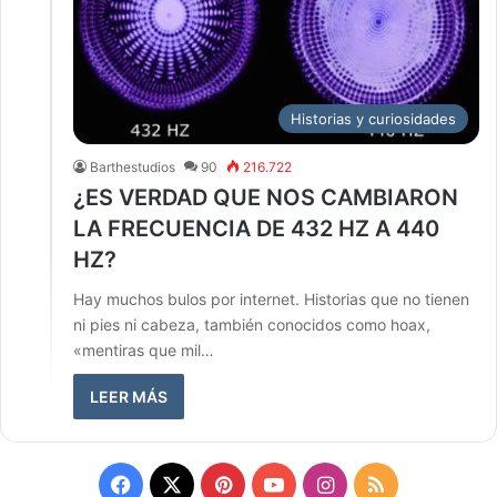
Historias y curiosidades
Barthestudios
90
216.722
¿ES VERDAD QUE NOS CAMBIARON
LA FRECUENCIA DE 432 HZ A 440
HZ?
Hay muchos bulos por internet. Historias que no tienen
ni pies ni cabeza, también conocidos como hoax,
«mentiras que mil…
LEER MÁS
Facebook
X
Pinterest
YouTube
Instagram
RSS