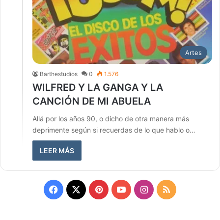
Artes
Barthestudios
0
1.576
WILFRED Y LA GANGA Y LA
CANCIÓN DE MI ABUELA
Allá por los años 90, o dicho de otra manera más
deprimente según si recuerdas de lo que hablo o…
LEER MÁS
Facebook
X
Pinterest
YouTube
Instagram
RSS