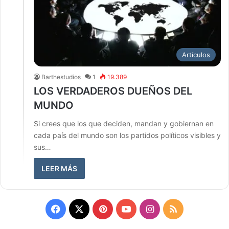
Artículos
Barthestudios
1
19.389
LOS VERDADEROS DUEÑOS DEL
MUNDO
Si crees que los que deciden, mandan y gobiernan en
cada país del mundo son los partidos políticos visibles y
sus…
LEER MÁS
Facebook
X
Pinterest
YouTube
Instagram
RSS