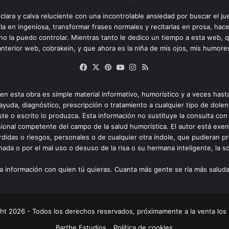
ara y calva reluciente con una incontrolable ansiedad por buscar el ju
la en ingeniosa, transformar frases normales y recitarlas en prosa, ha
y no la puedo controlar. Mientras tanto le dedico un tiempo a esta web, 
nterior web, cobrakein, y que ahora es la niña de mis ojos, mis humore
Facebook
X
Pinterest
YouTube
Instagram
RSS
en esta obra es simple material informativo, humorístico y a veces hast
ayuda, diagnóstico, prescripción o tratamiento a cualquier tipo de dolen
te o escrito lo produzca. Esta información no sustituye la consulta con 
esional competente del campo de la salud humorística. El autor está exe
rdidas o riesgos, personales o de cualquier otra índole, que pudieran pr
ada o por el mal uso o desuso de la risa o su hermana inteligente, la son
a información con quien tú quieras. Cuanta más gente se ría más salud
ht 2026 - Todos los derechos reservados, próximamente a la venta los 
Barthe Estudios
Política de cookies