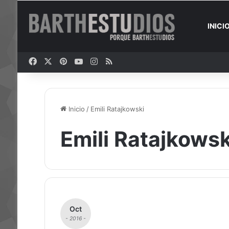
INICI
Facebook
X
Pinterest
YouTube
Instagram
RSS
Inicio
/
Emili Ratajkowski
Emili Ratajkowsk
Oct
- 2016 -