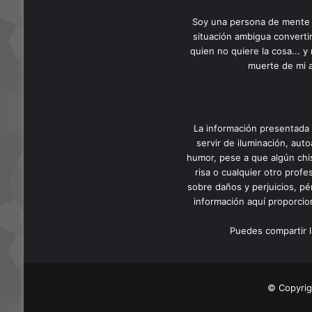
Soy una persona de mente cl
situación ambigua convertir
quien no quiere la cosa... 
muerte de mi a
La información presentada 
servir de iluminación, auto
humor, pese a que algún chis
risa o cualquier otro prof
sobre daños y perjuicios, pé
información aquí proporcion
Puedes compartir l
© Copyrig