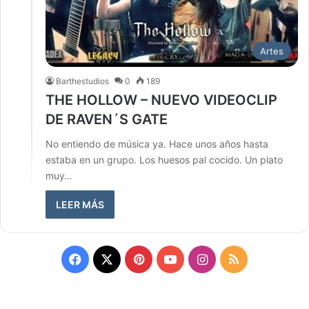
Artes
Barthestudios
0
189
THE HOLLOW – NUEVO VIDEOCLIP
DE RAVEN´S GATE
No entiendo de música ya. Hace unos años hasta
estaba en un grupo. Los huesos pal cocido. Un plato
muy…
LEER MÁS
Facebook
X
Pinterest
YouTube
Instagram
RSS