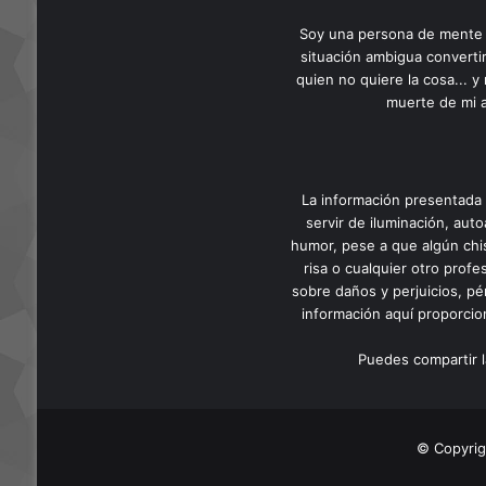
Soy una persona de mente cl
situación ambigua convertir
quien no quiere la cosa... 
muerte de mi a
La información presentada 
servir de iluminación, auto
humor, pese a que algún chis
risa o cualquier otro prof
sobre daños y perjuicios, pé
información aquí proporcion
Puedes compartir l
© Copyrig