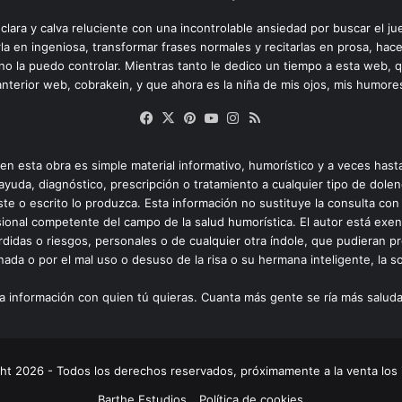
ara y calva reluciente con una incontrolable ansiedad por buscar el ju
la en ingeniosa, transformar frases normales y recitarlas en prosa, ha
y no la puedo controlar. Mientras tanto le dedico un tiempo a esta web, 
nterior web, cobrakein, y que ahora es la niña de mis ojos, mis humore
Facebook
X
Pinterest
YouTube
Instagram
RSS
en esta obra es simple material informativo, humorístico y a veces hast
ayuda, diagnóstico, prescripción o tratamiento a cualquier tipo de dolen
te o escrito lo produzca. Esta información no sustituye la consulta con 
esional competente del campo de la salud humorística. El autor está exe
rdidas o riesgos, personales o de cualquier otra índole, que pudieran pr
ada o por el mal uso o desuso de la risa o su hermana inteligente, la son
a información con quien tú quieras. Cuanta más gente se ría más salud
ht 2026 - Todos los derechos reservados, próximamente a la venta los 
Barthe Estudios
Política de cookies