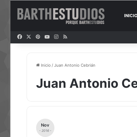
INICI
Facebook
X
Pinterest
YouTube
Instagram
RSS
Inicio
/
Juan Antonio Cebrián
Juan Antonio Ce
Nov
- 2016 -