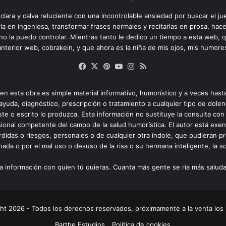
ara y calva reluciente con una incontrolable ansiedad por buscar el ju
la en ingeniosa, transformar frases normales y recitarlas en prosa, ha
y no la puedo controlar. Mientras tanto le dedico un tiempo a esta web, 
nterior web, cobrakein, y que ahora es la niña de mis ojos, mis humore
Facebook
X
Pinterest
YouTube
Instagram
RSS
en esta obra es simple material informativo, humorístico y a veces hast
ayuda, diagnóstico, prescripción o tratamiento a cualquier tipo de dolen
te o escrito lo produzca. Esta información no sustituye la consulta con 
esional competente del campo de la salud humorística. El autor está exe
rdidas o riesgos, personales o de cualquier otra índole, que pudieran pr
ada o por el mal uso o desuso de la risa o su hermana inteligente, la son
a información con quien tú quieras. Cuanta más gente se ría más salud
ht 2026 - Todos los derechos reservados, próximamente a la venta los 
Barthe Estudios
Política de cookies