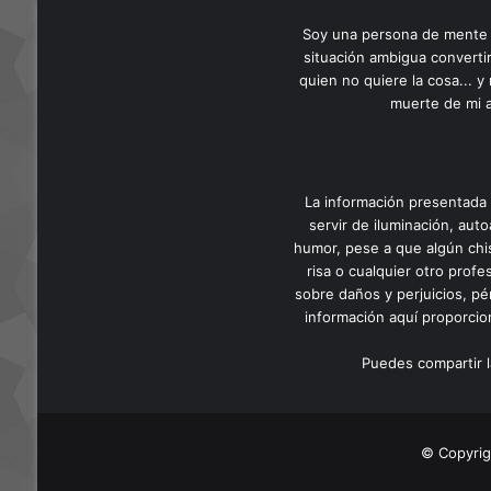
Soy una persona de mente cl
situación ambigua convertir
quien no quiere la cosa... 
muerte de mi a
La información presentada 
servir de iluminación, auto
humor, pese a que algún chis
risa o cualquier otro prof
sobre daños y perjuicios, pé
información aquí proporcion
Puedes compartir l
© Copyrig