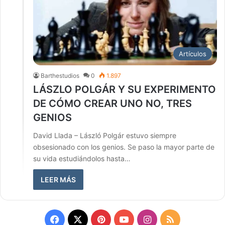
Artículos
Barthestudios
0
1.897
LÁSZLO POLGÁR Y SU EXPERIMENTO
DE CÓMO CREAR UNO NO, TRES
GENIOS
David Llada – László Polgár estuvo siempre
obsesionado con los genios. Se paso la mayor parte de
su vida estudiándolos hasta…
LEER MÁS
Facebook
X
Pinterest
YouTube
Instagram
RSS