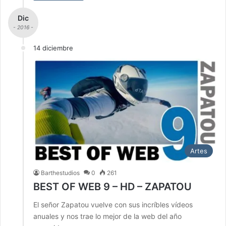
Dic
- 2016 -
14 diciembre
Artes
Barthestudios
0
261
BEST OF WEB 9 – HD – ZAPATOU
El señor Zapatou vuelve con sus incríbles vídeos
anuales y nos trae lo mejor de la web del año