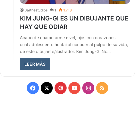
Barthestudios
1
1.718
KIM JUNG-GI ES UN DIBUJANTE QUE
HAY QUE ODIAR
Acabo de enamorarme nivel, ojos con corazones
cual adolescente hentai al conocer al pulpo de su vida,
de este dibujante/ilustrador. Kim Jung-Gi No…
LEER MÁS
Facebook
X
Pinterest
YouTube
Instagram
RSS