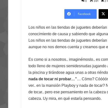
on
an
0
391
2 m
X
email
Facebook
Los niños en las tiendas de juguetes deberían e
conocimiento de causa y sabiendo que algunas
Los niños en las tiendas de juguetes deberían 
aunque no nos demos cuenta y creamos que est
Es como si a nosotros.. imaginémoslo.. es como
todo lleno de mujeres semidesnudas jugando a
la piscina y tirándose agua unas a otras riéndo
nada de tocar ni probar…”
… Cómo? Cóóóómo
ver.. en la mansión Playboy y nada de tocar? 
de tocar.. pero ese pensamiento en la cabeza 
cabeza. Uy mira, en qué estaría pensando.