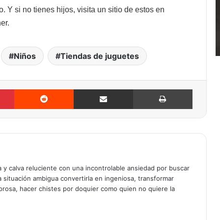
 Y si no tienes hijos, visita un sitio de estos en
er.
Niños
Tiendas de juguetes
Pinterest
Reddit
Compartir vía mail
Imprimir
 y calva reluciente con una incontrolable ansiedad por buscar
a situación ambigua convertirla en ingeniosa, transformar
 prosa, hacer chistes por doquier como quien no quiere la
am