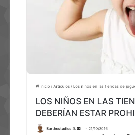
Inicio
/
Artículos
/
Los niños en las tiendas de jugu
LOS NIÑOS EN LAS TIE
DEBERÍAN ESTAR PROH
Follow
Send
Barthestudios
21/10/2016