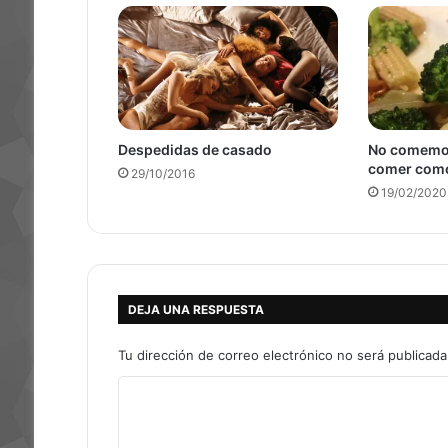
Despedidas de casado
No comemos
comer com
29/10/2016
19/02/2020
DEJA UNA RESPUESTA
Tu dirección de correo electrónico no será publicada
C
o