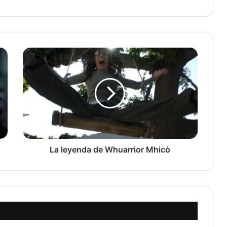
La
leyenda
de
Whuarrior
Mhicò
La leyenda de Whuarrior Mhicò