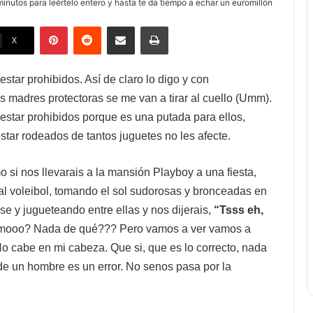
inutos para leértelo entero y hasta te da tiempo a echar un euromillón
Pinterest
Reddit
Compartir vía mail
Imprimir
X
star prohibidos. Así de claro lo digo y con
 madres protectoras se me van a tirar al cuello (Umm).
estar prohibidos porque es una putada para ellos,
ar rodeados de tantos juguetes no les afecte.
 si nos llevarais a la mansión Playboy a una fiesta,
l voleibol, tomando el sol sudorosas y bronceadas en
se y jugueteando entre ellas y nos dijerais,
“
Tsss eh,
oo? Nada de qué??? Pero vamos a ver vamos a
No cabe en mi cabeza. Que si, que es lo correcto, nada
de un hombre es un error. No senos pasa por la