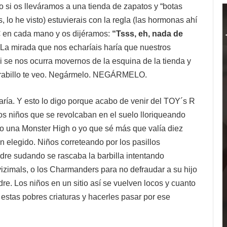
o si os lleváramos a una tienda de zapatos y “botas
, lo he visto) estuvierais con la regla (las hormonas ahí
0€ en cada mano y os dijéramos:
“
Tsss, eh, nada de
a mirada que nos echaríais haría que nuestros
ni se nos ocurra movernos de la esquina de la tienda y
el rabillo te veo. Negármelo. NEGÁRMELO.
aría. Y esto lo digo porque acabo de venir del TOY´s R
os niños que se revolcaban en el suelo lloriqueando
 o una Monster High o yo que sé más que valía diez
 elegido. Niños correteando por los pasillos
dre sudando se rascaba la barbilla intentando
vizimals, o los Charmanders para no defraudar a su hijo
re. Los niños en un sitio así se vuelven locos y cuanto
estas pobres criaturas y hacerles pasar por ese