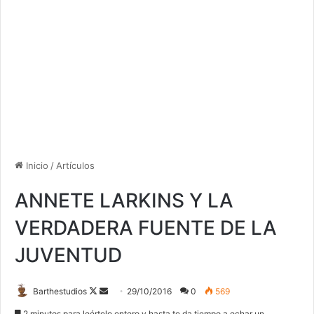
Inicio
/
Artículos
ANNETE LARKINS Y LA
VERDADERA FUENTE DE LA
JUVENTUD
Follow
Send
Barthestudios
29/10/2016
0
569
on
an
2 minutos para leértelo entero y hasta te da tiempo a echar un