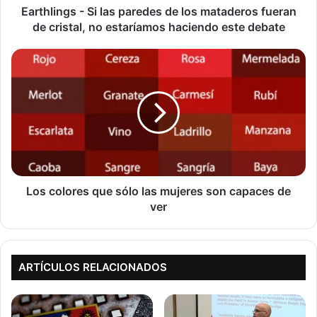
de
Earthlings - Si las paredes de los mataderos fueran
cristal,
de cristal, no estaríamos haciendo este debate
no
estaríamos
Los
haciendo
colores
este
que
debate
sólo
las
mujeres
son
capaces
de
ver
Los colores que sólo las mujeres son capaces de
ver
ARTÍCULOS RELACIONADOS