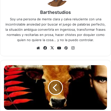
Barthestudios
Soy una persona de mente clara y calva reluciente con una
incontrolable ansiedad por buscar el juego de palabras perfecto,
la situación ambigua convertirla en ingeniosa, transformar frases
normales y recitarlas en prosa, hacer chistes por doquier como
quien no quiere la cosa... y no la puedo controlar.
Sitio
Facebook
X
YouTube
Pinterest
Instagram
web
Earthlings
-
Si
las
paredes
de
los
mataderos
fueran