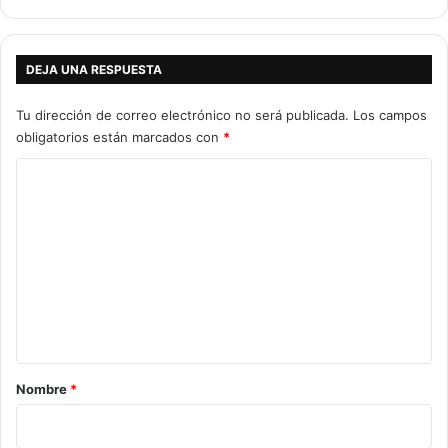
DEJA UNA RESPUESTA
Tu dirección de correo electrónico no será publicada.
Los campos
obligatorios están marcados con
*
C
o
m
e
n
t
a
r
Nombre
*
i
o