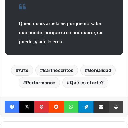
Quien no es artista es porque no sabe
que puede, porque si es por querer, se
puede, y ser, lo eres.
Arte
Barthescritos
Genialidad
Performance
Qué es el arte?
Facebook
X
Pinterest
Reddit
WhatsApp
Telegram
Compartir vía mail
Im