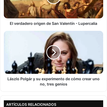
Valentín
-
Lupercalia
El verdadero origen de San Valentín - Lupercalia
Lászlo
Polgár
y
su
experimento
de
cómo
crear
uno
no,
Lászlo Polgár y su experimento de cómo crear uno
tres
no, tres genios
genios
ARTÍCULOS RELACIONADOS