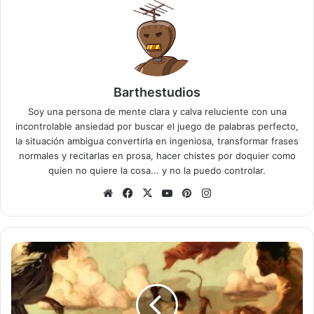
Barthestudios
Soy una persona de mente clara y calva reluciente con una
incontrolable ansiedad por buscar el juego de palabras perfecto,
la situación ambigua convertirla en ingeniosa, transformar frases
normales y recitarlas en prosa, hacer chistes por doquier como
quien no quiere la cosa... y no la puedo controlar.
Sitio
Facebook
X
YouTube
Pinterest
Instagram
web
El
verdadero
origen
de
San