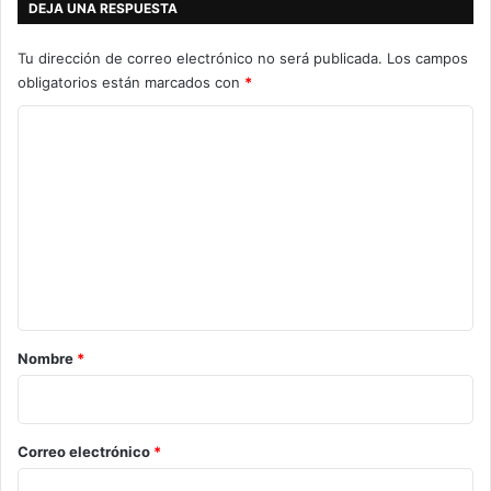
DEJA UNA RESPUESTA
Tu dirección de correo electrónico no será publicada.
Los campos
obligatorios están marcados con
*
C
o
m
e
n
t
a
r
Nombre
*
i
o
*
Correo electrónico
*