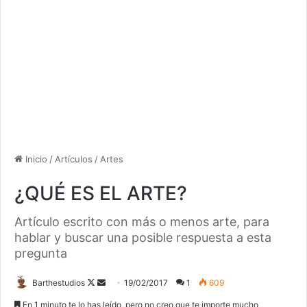
Inicio
/
Artículos
/
Artes
¿QUÉ ES EL ARTE?
Artículo escrito con más o menos arte, para
hablar y buscar una posible respuesta a esta
pregunta
Follow
Send
Barthestudios
19/02/2017
1
609
on
an
En 1 minuto te lo has leído, pero no creo que te importe mucho